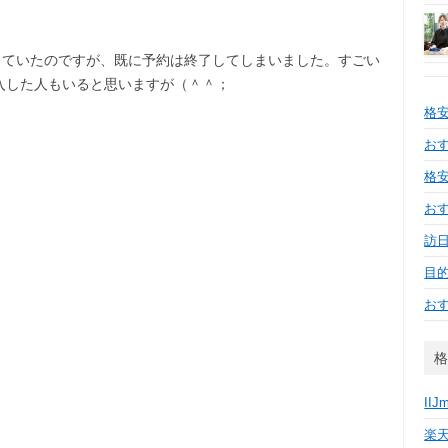
けしていたのですが、既に予約は終了してしまいました。すごい
入した人もいると思いますが（＾＾；
格
おす
格安
お
訪日
目
お
格
IIJ
楽