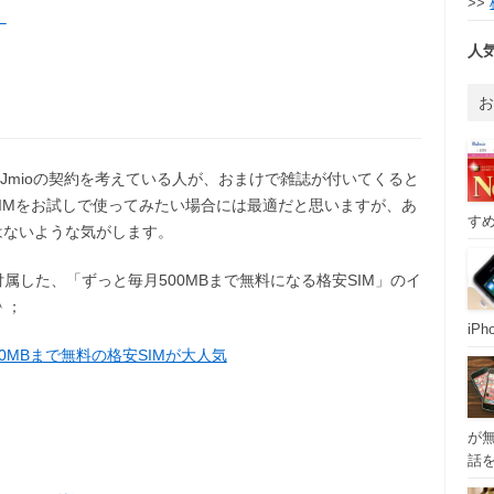
>>
）
人
IJmioの契約を考えている人が、おまけで雑誌が付いてくると
SIMをお試しで使ってみたい場合には最適だと思いますが、あ
すめ
はないような気がします。
付属した、「ずっと毎月500MBまで無料になる格安SIM」のイ
＾；
iP
0MBまで無料の格安SIMが大人気
が
話