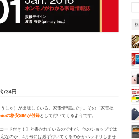
検
o
r
索:
k
格
代734円
ゆうしゃ）が出版している、家電情報誌です。その「家電批
Jmioの格安SIMが付録
として付いてくるようです。
ターコード付き！】と書かれているのですが、他のショップでは
n限定なのか、4月号には必ず付いてくるのかがハッキリしませ