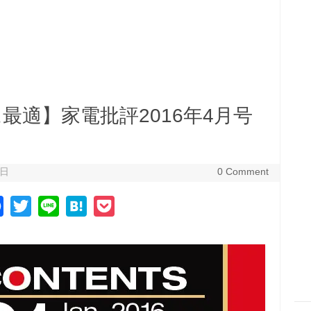
最適】家電批評2016年4月号
7日
0 Comment
F
T
L
H
P
a
w
i
a
o
c
i
n
t
c
e
t
e
e
k
b
t
n
e
o
e
a
t