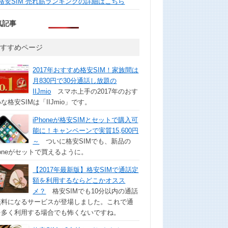
格安SIM 売れ筋ランキングの詳細はこちら
気記事
おすすめページ
2017年おすすめ格安SIM！家族間は
月830円で30分通話し放題の
IIJmio
スマホ上手の2017年のおす
な格安SIMは「IIJmio」です。
iPhoneが格安SIMとセットで購入可
能に！キャンペーンで実質15,600円
～
ついに格安SIMでも、新品の
honeがセットで買えるように。
【2017年最新版】格安SIMで通話定
額を利用するならどこかオスス
メ？
格安SIMでも10分以内の通話
無料になるサービスが登場しました。これで通
を多く利用する場合でも怖くないですね。