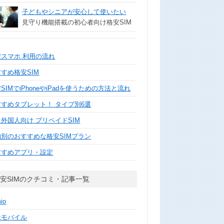
子どもやシニアが安心して使いたい
見守り機能搭載の初心者向け格安SIM
安スマホ 利用の流れ
すめ格安SIM
SIMでiPhoneやiPadを使うための方法と流れ
すすめタブレット！ タイプ別6選
外国人向け プリペイドSIM
的別のおすすめな格安SIMプラン
すすめアプリ・設定
安SIMのクチコミ・記事一覧
mio
天モバイル