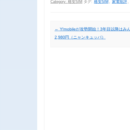
Category:
格安SIM
タグ:
格安SIM
,
家電批評
,
Post navigation
←
Y!mobileが攻勢開始！3年目以降はみ
2,980円（ニャンキュッパ）