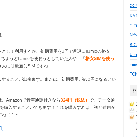
OC
D
Y!m
適
Nif
BI
ドとして利用するか、初期費用を0円で普通にIIJmioの格安
U-m
ちょうどIIJmioを使おうとしていた人や、「
格安SIMを使っ
min
人には最適なSIMですね！
TO
試しすることが出来ます。または、初期費用が680円になるとい
格
、Amazonで音声通話付きなら
324円（税込）
で、データ通
Mを購入することができます！これを購入すれば、初期費用が
すね（＾＾）
8円）