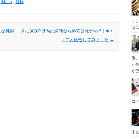
IIJmio
,
付録
ォ
は
んな月額
月に300分以内の通話なら格安SIMがお得！キャ
リアと比較してみました
→
限
が
が
コ
ま