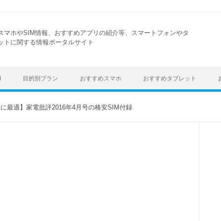
スマホやSIM情報、おすすめアプリの紹介等、スマートフォンやタ
ットに関する情報ポータルサイト
Skip to content
M
目的別プラン
おすすめスマホ
おすすめタブレット
に最適】家電批評2016年4月号の格安SIM付録