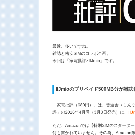
n
k
最近、多いですね。
雑誌と格安SIMのコラボ企画。
今回は「家電批評×IIJmio」です。
IIJmioのプリペイド500MB分が雑誌
「家電批評（680円）」は、晋遊舎（しん
評」の2016年4月号（3月3日発売）に、
II
ただ、Amazonでは【特別SIMのスター
何も書かれていません。その為、Amazo