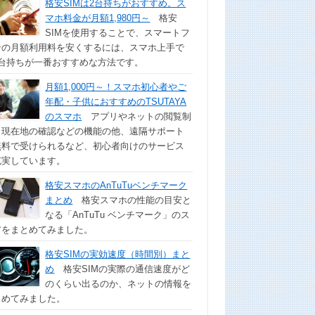
格安SIMは2台持ちがおすすめ。ス
マホ料金が月額1,980円～
格安
SIMを使用することで、スマートフ
ンの月額利用料を安くするには、スマホ上手で
2台持ちが一番おすすめな方法です。
月額1,000円～！スマホ初心者やご
年配・子供におすすめのTSUTAYA
のスマホ
アプリやネットの閲覧制
、現在地の確認などの機能の他、遠隔サポート
無料で受けられるなど、初心者向けのサービス
充実しています。
格安スマホのAnTuTuベンチマーク
まとめ
格安スマホの性能の目安と
なる「AnTuTu ベンチマーク」のス
アをまとめてみました。
格安SIMの実効速度（時間別）まと
め
格安SIMの実際の通信速度がど
のくらい出るのか、ネットの情報を
とめてみました。