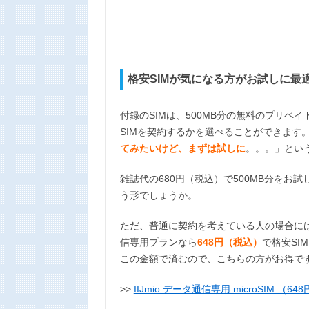
格安SIMが気になる方がお試しに最
付録のSIMは、500MB分の無料のプリペイ
SIMを契約するかを選べることができます。
てみたいけど、まずは試しに
。。。」という
雑誌代の680円（税込）で500MB分をお
う形でしょうか。
ただ、普通に契約を考えている人の場合には
信専用プランなら
648円（税込）
で格安SI
この金額で済むので、こちらの方がお得で
>>
IIJmio データ通信専用 microSIM （64