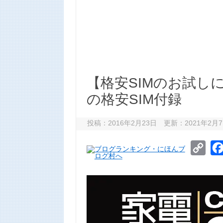
【格安SIMのお試しに
の格安SIM付録
投稿：2016年2月23日 更新：2021年2月
C
o
p
y
L
i